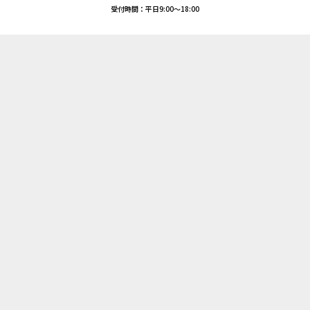
役員一覧
受付時間：平日9:00～18:00
JES Gallery
ニュース一覧
CFO
サステナビリティ委員長
当社の優位性
メッセージ
当社の優位性トップ
R&Dセンター
パーツセンター
テクニカルサポート
コントロールセンター