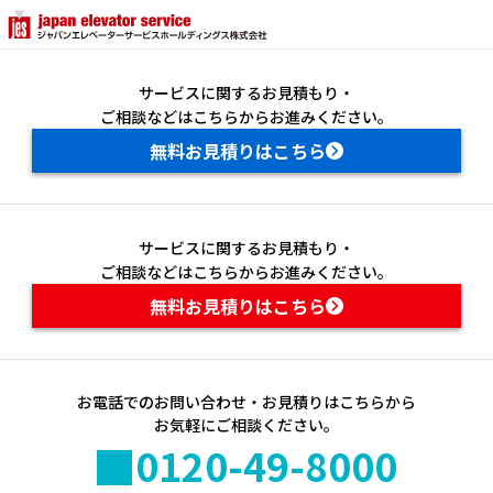
企業情報トップ
ご挨拶
サービスに関するお見積もり・
ご相談などはこちらからお進みください。
企業理念
無料お見積りはこちら
概要
決算短信
グループ概要
サービスに関するお見積もり・
JA
EN
ご相談などはこちらからお進みください。
事業内容
無料お見積りはこちら
ジャパンエレベーターサービスホールディングス株式会社
投資家情報
当社の優位性
決算短信
沿革
お電話でのお問い合わせ・お見積りはこちらから
決算短信
お気軽にご相談ください。
0120-49-8000
拠点一覧
決算補足資料