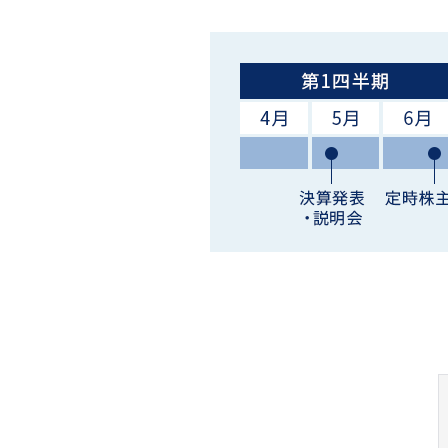
事業内容
当社の優位性
沿革
拠点一覧
役員一覧
JES Gallery
ニュース一覧