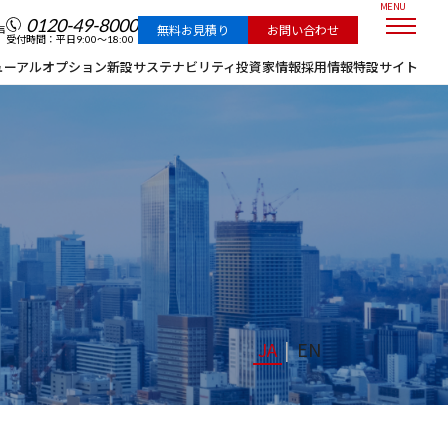
MENU
English
0120-49-8000
声
無料お見積り
お問い合わせ
受付時間：平日9:00～18:00
ューアル
オプション
新設
サステナビリティ
投資家情報
採用情報
特設サイト
投資家情報
投資家情報トップ
トップメッセージ
IRニュース
JA
EN
事業内容
市場環境