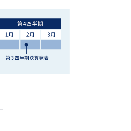
当社の優位性
対処すべき課題
事業等のリスク
中期経営計画
株主還元方針
直近の業績・業績予想
決算短信・決算補足資料・決算説明会
有価証券報告書