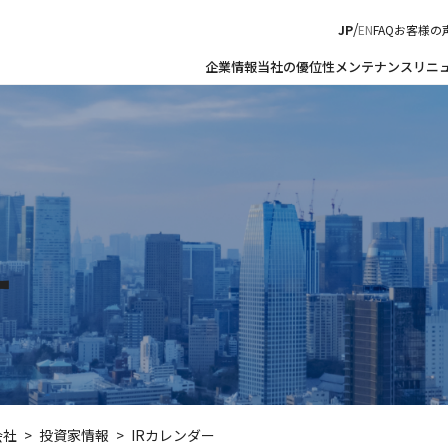
JP
EN
FAQ
お客様の
企業情報
当社の優位性
メンテナンス
リニ
リニューアル
JESのリニューアル
ー
リニューアルの必要性
リニューアルプラン
一括リニューアル「基本工事パッケージ
プラン」
会社
投資家情報
IRカレンダー